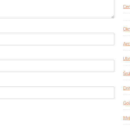
Cen
Okn
Arc
Ubr
Śru
Dri
Gol
Myj