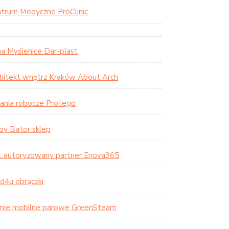
trum Medyczne ProClinic
a Myślenice Dar-plast
hitekt wnętrz Kraków About Arch
ania robocze Protego
by Bator sklep
t autoryzowany partner Enova365
d4u obrączki
nie mobilne parowe GreenSteam