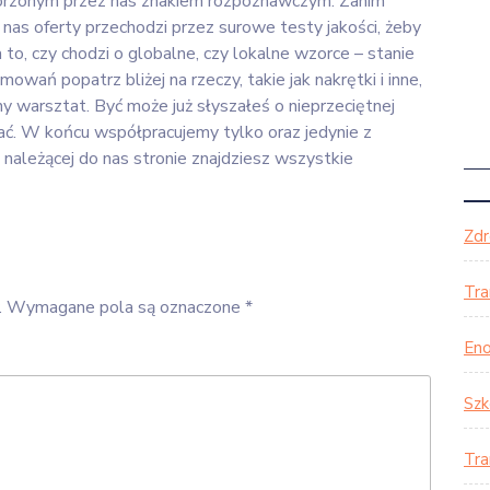
tworzonym przez nas znakiem rozpoznawczym. Zanim
 nas oferty przechodzi przez surowe testy jakości, żeby
o, czy chodzi o globalne, czy lokalne wzorce – stanie
owań popatrz bliżej na rzeczy, takie jak nakrętki i inne,
y warsztat. Być może już słyszałeś o nieprzeciętnej
ać. W końcu współpracujemy tylko oraz jedynie z
należącej do nas stronie znajdziesz wszystkie
Zd
Tra
.
Wymagane pola są oznaczone
*
Eno
Szk
Tra