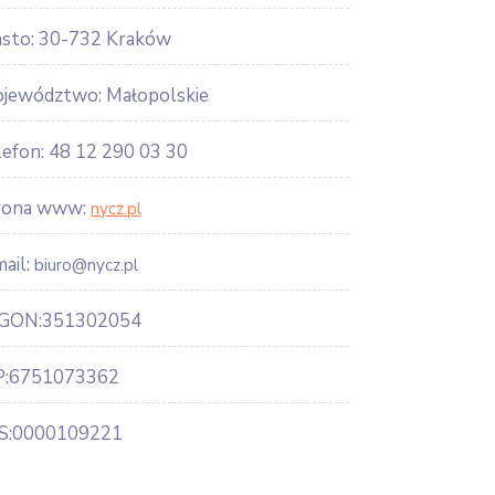
asto: 30-732 Kraków
jewództwo: Małopolskie
lefon: 48 12 290 03 30
rona www:
nycz.pl
ail:
biuro@nycz.pl
GON:351302054
P:6751073362
S:0000109221