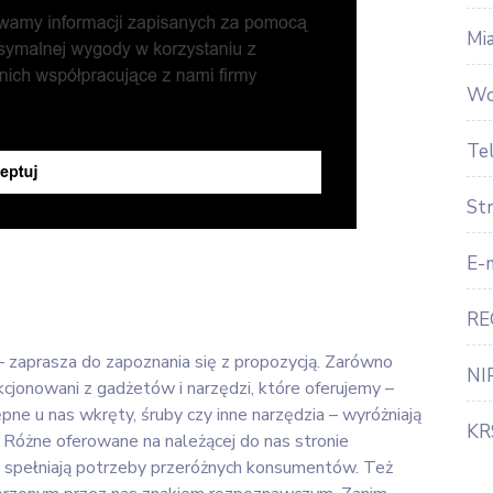
Mi
Wo
Te
St
E-m
RE
– zaprasza do zapoznania się z propozycją. Zarówno
NI
fakcjonowani z gadżetów i narzędzi, które oferujemy –
pne u nas wkręty, śruby czy inne narzędzia – wyróżniają
KR
 Różne oferowane na należącej do nas stronie
 spełniają potrzeby przeróżnych konsumentów. Też