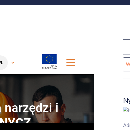
Kat
Ny
Adr