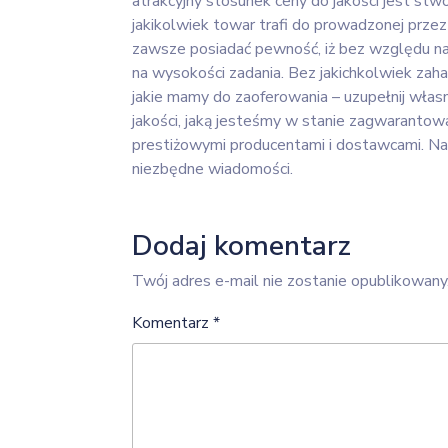
atrakcyjny stosunek ceny do jakości jest s
jakikolwiek towar trafi do prowadzonej przez
zawsze posiadać pewność, iż bez względu na t
na wysokości zadania. Bez jakichkolwiek zaham
jakie mamy do zaoferowania – uzupełnij własn
jakości, jaką jesteśmy w stanie zagwarantow
prestiżowymi producentami i dostawcami. Na 
niezbędne wiadomości.
Dodaj komentarz
Twój adres e-mail nie zostanie opublikowany
Komentarz
*