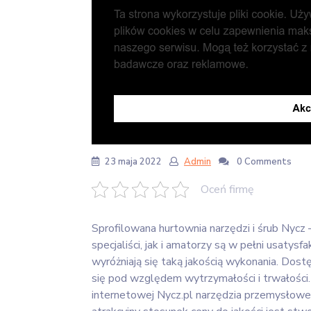
23 maja 2022
Admin
0 Comments
Oceń firmę
Sprofilowana hurtownia narzędzi i śrub Nycz 
specjaliści, jak i amatorzy są w pełni usatys
wyróżniają się taką jakością wykonania. Dostę
się pod względem wytrzymałości i trwałości.
internetowej Nycz.pl narzędzia przemysłowe